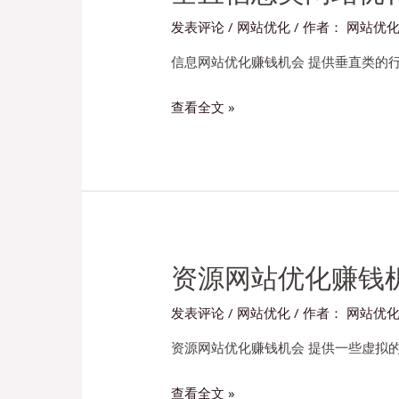
推
发表评论
/
网站优化
/ 作者：
网站优
广
还
信息网站优化赚钱机会 提供垂直类的行
有
垂
查看全文 »
赚
直
钱
信
机
息
会
类
吗？
网
站
优
资源网站优化赚钱
化
发表评论
/
网站优化
/ 作者：
网站优
还
有
资源网站优化赚钱机会 提供一些虚拟
赚
资
查看全文 »
钱