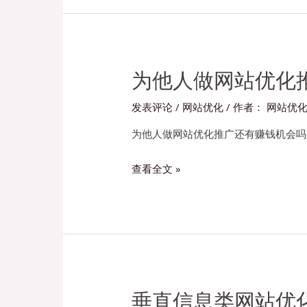
化
创
造
被
动
为他人做网站优化
管
发表评论
/
网站优化
/ 作者：
网站优
道
收
为他人做网站优化推广还有赚钱机会吗
入
为
查看全文 »
小
他
领
人
域
做
大
网
市
站
场
优
化
垂直信息类网站优