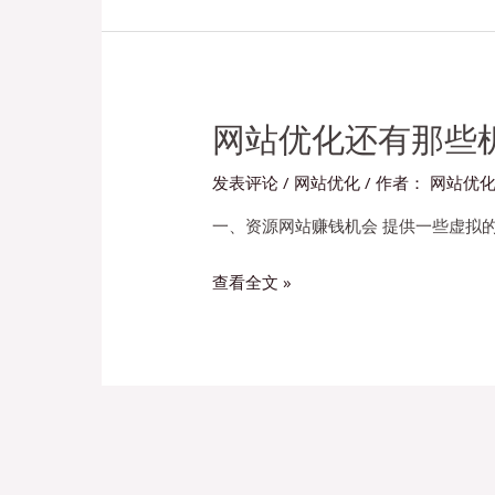
化
SEO
盈
利
模
网站优化还有那些
式
发表评论
/
网站优化
/ 作者：
网站优
有
哪
一、资源网站赚钱机会 提供一些虚拟
些？
网
查看全文 »
站
优
化
还
有
文
那
章
些
分