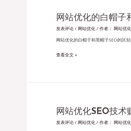
关
键
词
网站优化的白帽子
搜
发表评论
/
网站优化
/ 作者：
网站优
索
排
网站优化的白帽子和黑帽子SEO的区别
名
网
查看全文 »
原
站
理
优
是
化
什
的
么？
白
帽
子
网站优化SEO技术
和
发表评论
/
网站优化
/ 作者：
网站优
黑