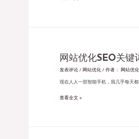
源
机
网
会
站
吗？
优
化
赚
钱
网站优化SEO关
机
发表评论
/
网站优化
/ 作者：
网站优
会
还
现在人人一部智能手机，我几乎每天都
有
网
查看全文 »
吗？
站
优
化
SEO