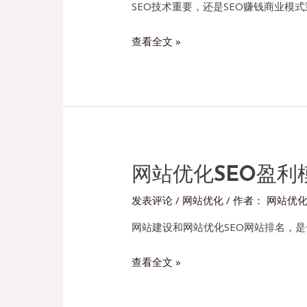
帽
SEO技术重要，还是SEO赚钱商业模式
子
网
查看全文 »
SEO
站
的
优
区
化
别
SEO
是
技
什
术
么？
赚
网站优化SEO盈利
钱
发表评论
/
网站优化
/ 作者：
网站优
思
路？
网站建设和网站优化SEO网站排名，
网
查看全文 »
站
优