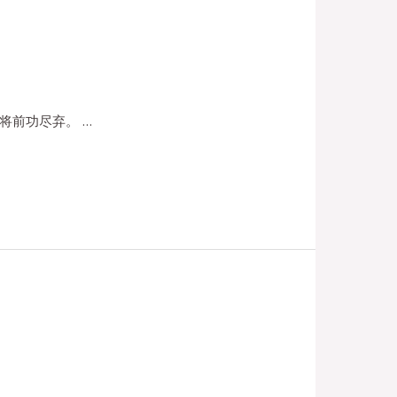
将前功尽弃。 …