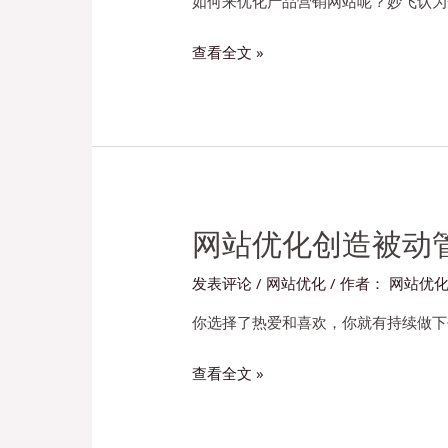
如何来优化产品营销网站呢？妙飞认为企
企
查看全文 »
业
网
站
优
化
页
面
网站优化创造被动
的
发表评论
/
网站优化
/ 作者：
网站优
几
点
你选择了热爱和喜欢，你就有持续做下
建
网
查看全文 »
议
站
优