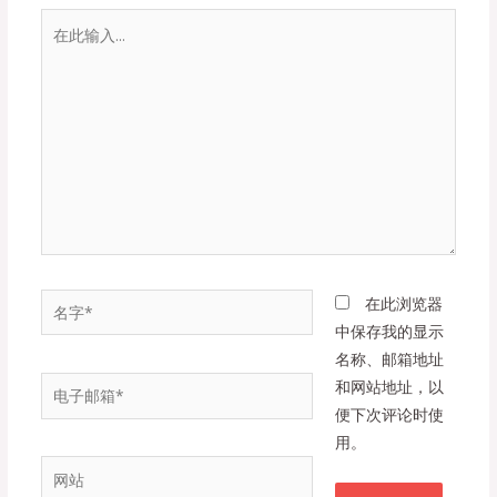
在
此
输
入...
名
在此浏览器
字
中保存我的显示
*
名称、邮箱地址
电
和网站地址，以
子
便下次评论时使
邮
用。
箱
网
*
站